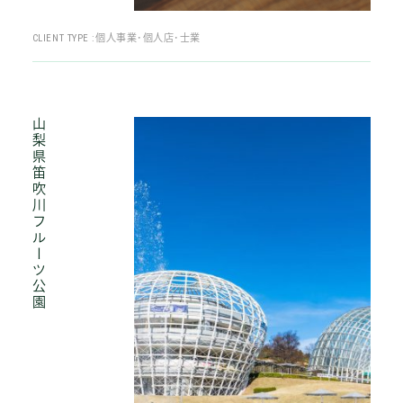
CLIENT TYPE :
個人事業･個人店･士業
山梨県笛吹川フルーツ公園